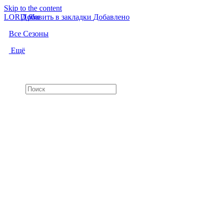
Skip to the content
LORD
Добавить в закладки
f
i
l
m
Добавлено
Все Сезоны
Ещё