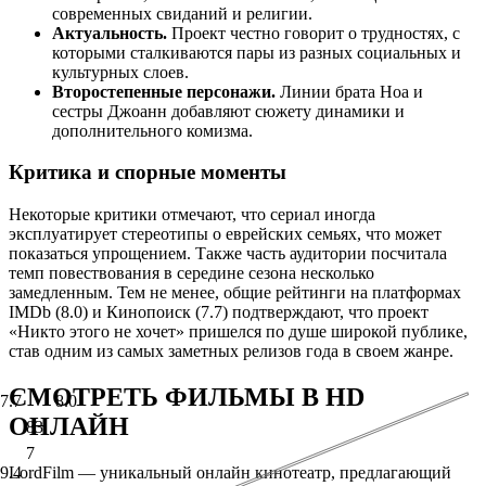
современных свиданий и религии.
Актуальность.
Проект честно говорит о трудностях, с
которыми сталкиваются пары из разных социальных и
культурных слоев.
Второстепенные персонажи.
Линии брата Ноа и
сестры Джоанн добавляют сюжету динамики и
дополнительного комизма.
Критика и спорные моменты
Некоторые критики отмечают, что сериал иногда
эксплуатирует стереотипы о еврейских семьях, что может
показаться упрощением. Также часть аудитории посчитала
темп повествования в середине сезона несколько
замедленным. Тем не менее, общие рейтинги на платформах
IMDb (8.0) и Кинопоиск (7.7) подтверждают, что проект
«Никто этого не хочет» пришелся по душе широкой публике,
став одним из самых заметных релизов года в своем жанре.
СМОТРЕТЬ ФИЛЬМЫ В HD
7.7
8.0
ОНЛАЙН
83
7
LordFilm — уникальный онлайн кинотеатр, предлагающий
9.4