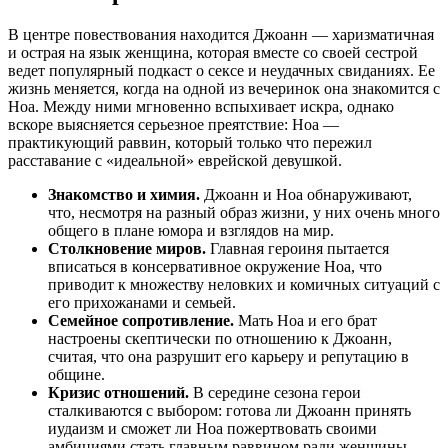
В центре повествования находится Джоанн — харизматичная
и острая на язык женщина, которая вместе со своей сестрой
ведет популярный подкаст о сексе и неудачных свиданиях. Ее
жизнь меняется, когда на одной из вечеринок она знакомится с
Ноа. Между ними мгновенно вспыхивает искра, однако
вскоре выясняется серьезное преятствие: Ноа —
практикующий раввин, который только что пережил
расставание с «идеальной» еврейской девушкой.
Знакомство и химия.
Джоанн и Ноа обнаруживают,
что, несмотря на разный образ жизни, у них очень много
общего в плане юмора и взглядов на мир.
Столкновение миров.
Главная героиня пытается
вписаться в консервативное окружение Ноа, что
приводит к множеству неловких и комичных ситуаций с
его прихожанами и семьей.
Семейное сопротивление.
Мать Ноа и его брат
настроены скептически по отношению к Джоанн,
считая, что она разрушит его карьеру и репутацию в
общине.
Кризис отношений.
В середине сезона герои
сталкиваются с выбором: готова ли Джоанн принять
иудаизм и сможет ли Ноа пожертвовать своими
амбициями стать главным раввином ради женщины,