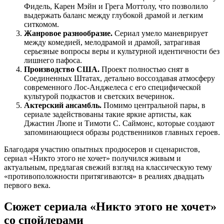
Фидель, Карен Мэйн и Грега Моттолу, что позволило
выдержать баланс между глубокой драмой и легким
ситкомом.
Жанровое разнообразие.
Сериал умело маневрирует
между комедией, мелодрамой и драмой, затрагивая
серьезные вопросы веры и культурной идентичности без
лишнего пафоса.
Производство США.
Проект полностью снят в
Соединенных Штатах, детально воссоздавая атмосферу
современного Лос-Анджелеса с его специфической
культурой подкастов и светских вечеринок.
Актерский ансамбль.
Помимо центральной пары, в
сериале задействованы такие яркие артисты, как
Джастин Люпе и Тимоти С. Саймонс, которые создают
запоминающиеся образы родственников главных героев.
Благодаря участию опытных продюсеров и сценаристов,
сериал «Никто этого не хочет» получился живым и
актуальным, предлагая свежий взгляд на классическую тему
«противоположности притягиваются» в реалиях двадцать
первого века.
Сюжет сериала «Никто этого не хочет»
со спойлерами